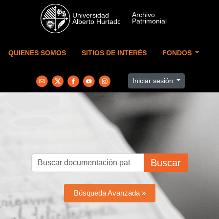
Skip to main content
QUIENES SOMOS
SITIOS DE INTERÉS
FONDOS
Iniciar sesión
Buscar
Búsqueda Avanzada »