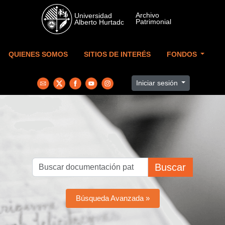
Skip to main content
QUIENES SOMOS
SITIOS DE INTERÉS
FONDOS
Iniciar sesión
Buscar
Búsqueda Avanzada »