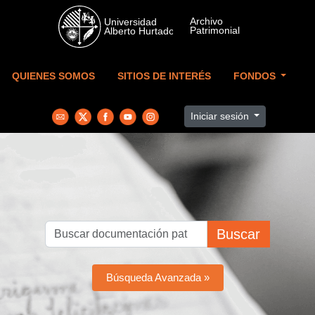
Skip to main content
QUIENES SOMOS
SITIOS DE INTERÉS
FONDOS
Iniciar sesión
Buscar
Búsqueda Avanzada »