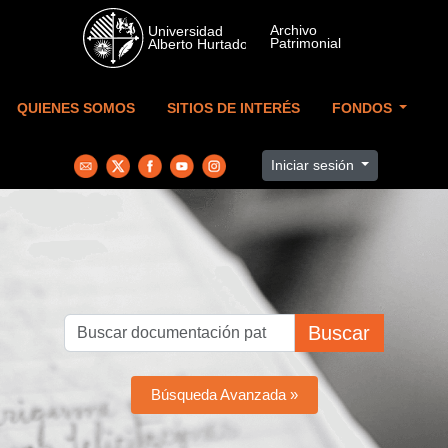
Skip to main content
QUIENES SOMOS
SITIOS DE INTERÉS
FONDOS
Iniciar sesión
Buscar
Búsqueda Avanzada »