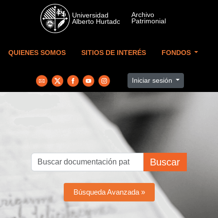
Skip to main content
QUIENES SOMOS
SITIOS DE INTERÉS
FONDOS
Iniciar sesión
Buscar
Búsqueda Avanzada »