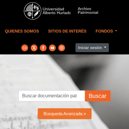
Skip to main content
QUIENES SOMOS
SITIOS DE INTERÉS
FONDOS
Iniciar sesión
Buscar
Búsqueda Avanzada »