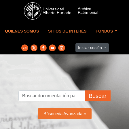
Skip to main content
QUIENES SOMOS
SITIOS DE INTERÉS
FONDOS
Iniciar sesión
Buscar
Búsqueda Avanzada »