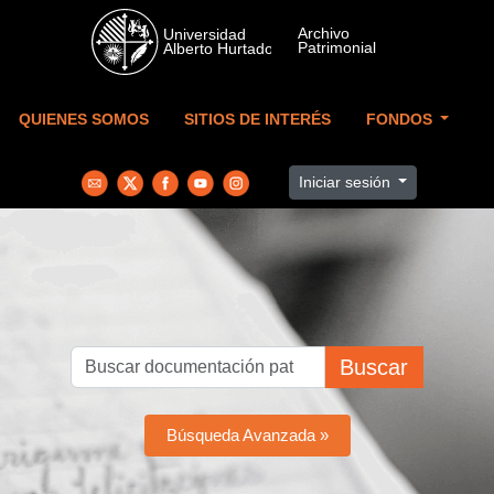
Skip to main content
QUIENES SOMOS
SITIOS DE INTERÉS
FONDOS
Iniciar sesión
Buscar
Búsqueda Avanzada »