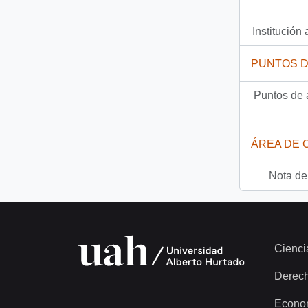
Institución 
PUNTOS 
Puntos de 
ÁREA DE 
Nota del
Cienci
Derec
Econo