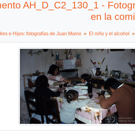
nto AH_D_C2_130_1 - Fotograf
en la com
es e Hijos: fotografías de Juan Maino
El niño y el alcohol