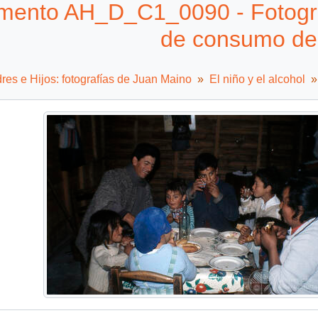
ento AH_D_C1_0090 - Fotografí
de consumo de 
es e Hijos: fotografías de Juan Maino
El niño y el alcohol