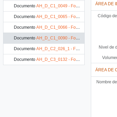
ÁREA DE 
Documento
AH_D_C1_0049 - Fotografía: Familia reunida compartiendo una comida
Código de 
Documento
AH_D_C1_0065 - Fotografía: Niño, hombre adulto y adulto mayor consumiendo alcohol
Documento
AH_D_C1_0066 - Fotografía: Imagen de niño con texto alusivo al consumo de alcohol
Documento
AH_D_C1_0090 - Fotografía: Familia en una situación de consumo de alcohol
Nivel de 
Documento
AH_D_C2_026_1 - Fotografía: Familia en una mesa
Volumen
Documento
AH_D_C3_0132 - Fotografía: Cartel "Bueno pa' la gripe"
ÁREA DE 
Nombre del