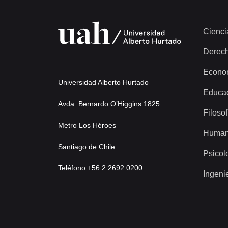
Cienci
Derec
Econo
Universidad Alberto Hurtado
Educa
Avda. Bernardo O’Higgins 1825
Filosof
Metro Los Héroes
Human
Santiago de Chile
Psicol
Teléfono +56 2 2692 0200
Ingeni