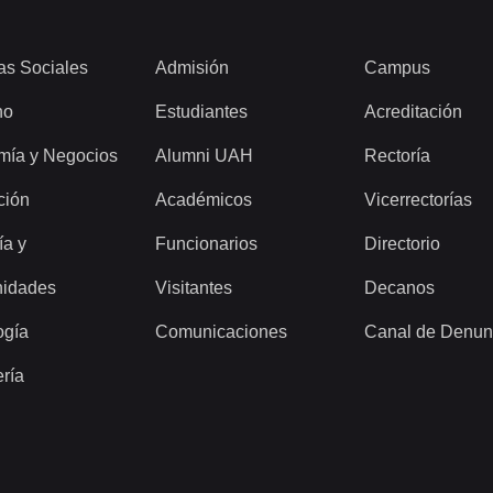
as Sociales
Admisión
Campus
ho
Estudiantes
Acreditación
mía y Negocios
Alumni UAH
Rectoría
ción
Académicos
Vicerrectorías
ía y
Funcionarios
Directorio
idades
Visitantes
Decanos
ogía
Comunicaciones
Canal de Denun
ería