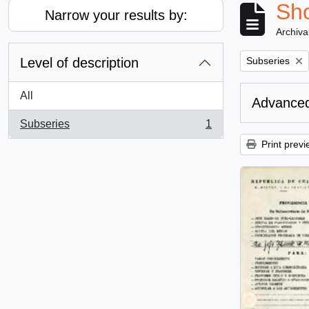
Sho
Narrow your results by:
Archiva
Remove filter:
Level of description
Subseries
All
Advanced
Subseries
1
, 1 results
Print previ