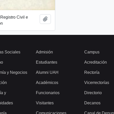
Registro Civil e
Add to clipboard
ón
as Sociales
Admisión
Campus
ho
Estudiantes
Acreditación
mía y Negocios
Alumni UAH
Rectoría
ción
Académicos
Vicerrectorías
ía y
Funcionarios
Directorio
idades
Visitantes
Decanos
ogía
Comunicaciones
Canal de Denun