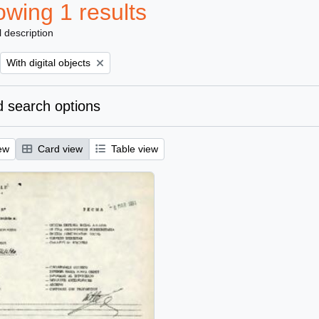
wing 1 results
l description
Remove filter:
With digital objects
 search options
ew
Card view
Table view