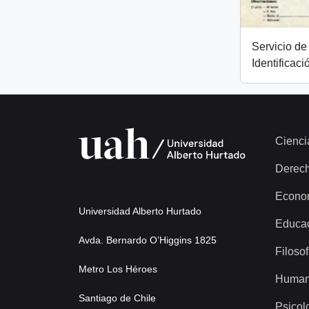
Servicio de 
Identificaci
Cienci
Derec
Econo
Universidad Alberto Hurtado
Educa
Avda. Bernardo O’Higgins 1825
Filosof
Metro Los Héroes
Human
Santiago de Chile
Psicol