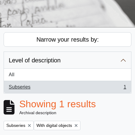
Narrow your results by:
Level of description
All
Subseries
1
, 1 results
Showing 1 results
Archival description
Remove filter:
Remove filter:
Subseries
With digital objects