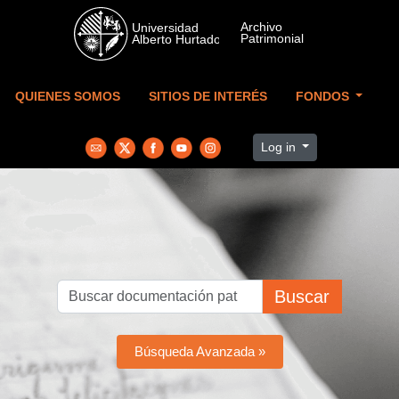
Skip to main content
QUIENES SOMOS
SITIOS DE INTERÉS
FONDOS
Log in
Buscar
Búsqueda Avanzada »