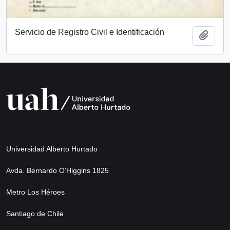
Servicio de Registro Civil e Identificación
Add t
Universidad Alberto Hurtado
Avda. Bernardo O’Higgins 1825
Metro Los Héroes
Santiago de Chile