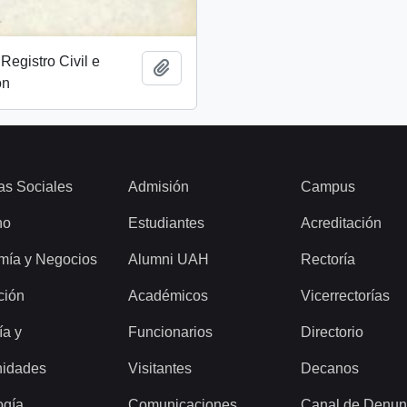
Registro Civil e
Add to clipboard
ón
as Sociales
Admisión
Campus
ho
Estudiantes
Acreditación
mía y Negocios
Alumni UAH
Rectoría
ción
Académicos
Vicerrectorías
ía y
Funcionarios
Directorio
idades
Visitantes
Decanos
ogía
Comunicaciones
Canal de Denun