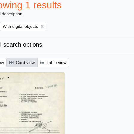
wing 1 results
l description
Remove filter:
With digital objects
 search options
ew
Card view
Table view