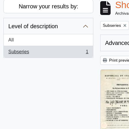
Sho
Narrow your results by:
Archiva
Remove filter:
Level of description
Subseries
All
Advanced
Subseries
1
, 1 results
Print previ