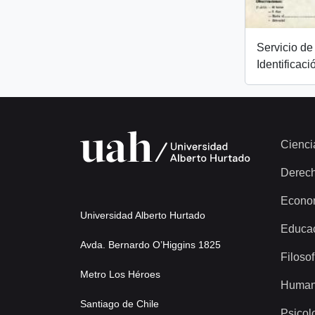
Servicio de 
Identificaci
Cienci
Derec
Econo
Universidad Alberto Hurtado
Educa
Avda. Bernardo O’Higgins 1825
Filosof
Metro Los Héroes
Human
Santiago de Chile
Psicol