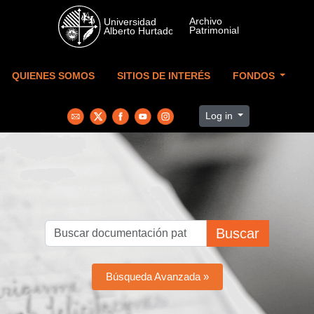
Skip to main content
QUIENES SOMOS
SITIOS DE INTERÉS
FONDOS
Log in
Buscar
Búsqueda Avanzada »