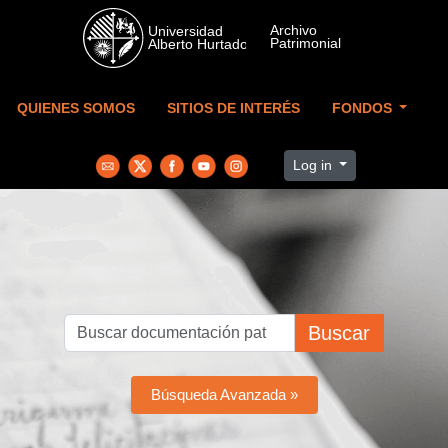
Skip to main content
QUIENES SOMOS
SITIOS DE INTERÉS
FONDOS
Log in
Buscar
Búsqueda Avanzada »