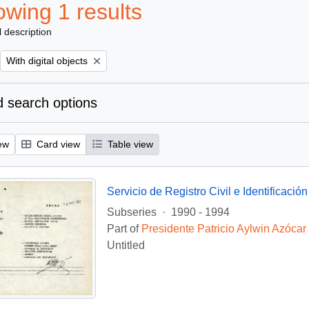
wing 1 results
l description
Remove filter:
With digital objects
 search options
ew
Card view
Table view
Servicio de Registro Civil e Identificación
Subseries
·
1990 - 1994
Part of
Presidente Patricio Aylwin Azócar
Untitled