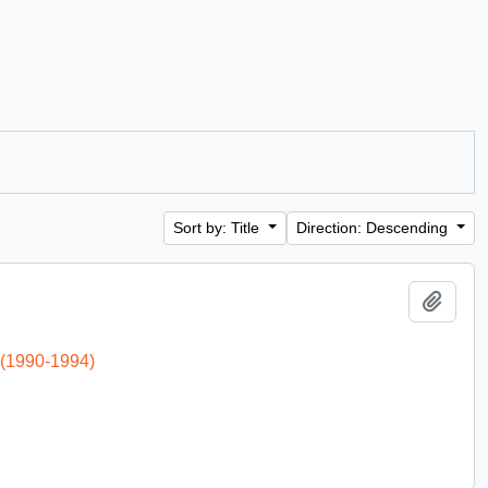
Sort by: Title
Direction: Descending
Add t
 (1990-1994)