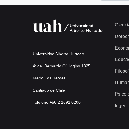
Cienci
Derec
Econo
Universidad Alberto Hurtado
Educa
Avda. Bernardo O’Higgins 1825
Filosof
Metro Los Héroes
Human
Santiago de Chile
Psicol
Teléfono +56 2 2692 0200
Ingeni