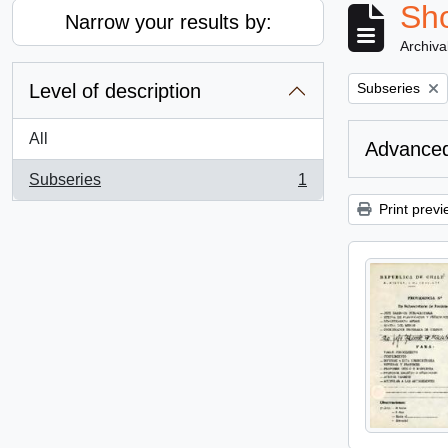
Sho
Narrow your results by:
Archiva
Remove filter:
Level of description
Subseries
All
Advanced
Subseries
1
, 1 results
Print previ