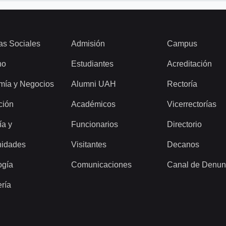
as Sociales
Admisión
Campus
ho
Estudiantes
Acreditación
mía y Negocios
Alumni UAH
Rectoría
ción
Académicos
Vicerrectorías
ía y
Funcionarios
Directorio
idades
Visitantes
Decanos
ogía
Comunicaciones
Canal de Denun
ería