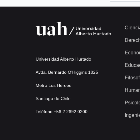
Cienci
Derec
Econo
Universidad Alberto Hurtado
Educa
Avda. Bernardo O’Higgins 1825
Filosof
Metro Los Héroes
Human
Santiago de Chile
Psicol
Teléfono +56 2 2692 0200
Ingeni