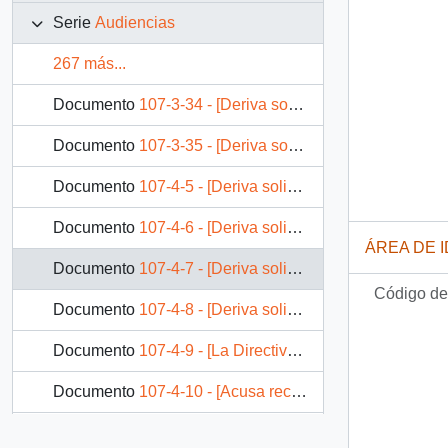
Serie
Audiencias
267 más...
Documento
107-3-34 - [Deriva solicitud de audiencia a S.E. el Presidente de la República de don Luis Herrera, Presidente Directorio Metropolitano del Colegio de Profesores de Chile A.G.]
Documento
107-3-35 - [Deriva solicitud de audiencia del señor Normán Cortés L., Rector de la Universidad de Playa Ancha, efectuada a S.E. el Presidente de la República]
Documento
107-4-5 - [Deriva solicitud de audiencia a S.E. el Presidente de la República de Protocolo para el Jefe de la delegación parlamentaria Japonesa, Sr. Jushiro Komiyama]
Documento
107-4-6 - [Deriva solicitud de audiencia a S.E. el Presidente de la República de don José Azar, Presidente del Registro Nacional de Agentes Comerciales y Viajantes A.G.]
ÁREA DE 
Documento
107-4-7 - [Deriva solicitud de audiencia a S.E. el Presidente de la República de don Juan Smitmans, Vice Presidente de la Cámara de Comercio Chileno Mexicana A.G.]
Código de 
Documento
107-4-8 - [Deriva solicitud de audiencia de Sindicatos Gente de Mar]
Documento
107-4-9 - [La Directiva del Sindicato Nacional de Trabajadores Independientes Comerciantes en la Vía Pública, Ciegos y Lisiados solicita audiencia con el Jefe de Gabinete de la Presidencia]
Documento
107-4-10 - [Acusa recibo de la solicitud de audiencia con S.E. el Presidente de la República, para el Comité de ex socios y ex-trabajadores de Coopempart ]
Documento
107-4-11 - [Acusa recibo de la solicitud de audiencia con S.E. el Presidente de la República, para las Organizaciones Sindicales Nacionales de Gente de Mar]