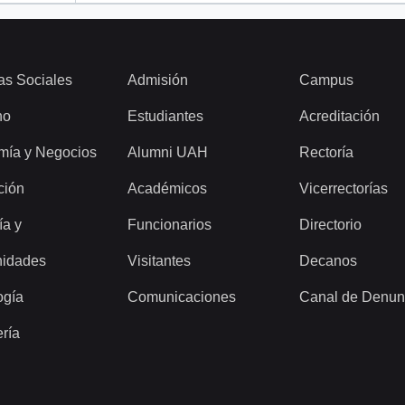
as Sociales
Admisión
Campus
ho
Estudiantes
Acreditación
mía y Negocios
Alumni UAH
Rectoría
ción
Académicos
Vicerrectorías
ía y
Funcionarios
Directorio
idades
Visitantes
Decanos
ogía
Comunicaciones
Canal de Denun
ería