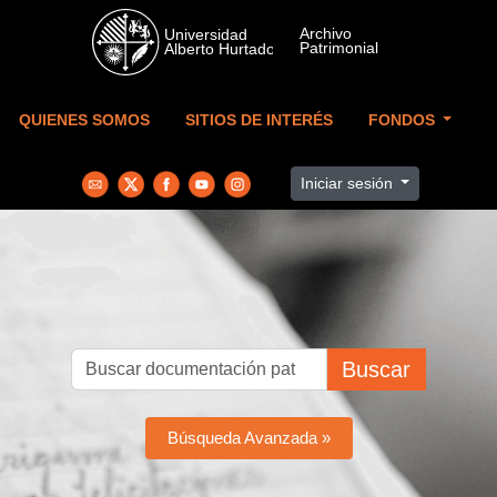
Skip to main content
QUIENES SOMOS
SITIOS DE INTERÉS
FONDOS
Iniciar sesión
Buscar
Búsqueda Avanzada »