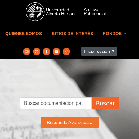
Skip to main content
QUIENES SOMOS
SITIOS DE INTERÉS
FONDOS
Iniciar sesión
Buscar
Búsqueda Avanzada »