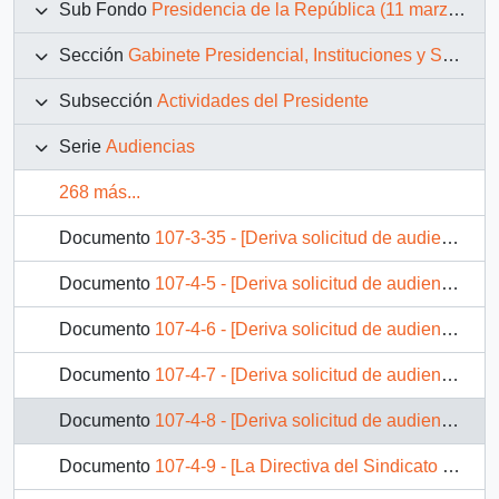
Sub Fondo
Presidencia de la República (11 marzo 1990 – 11 marzo 1994)
Sección
Gabinete Presidencial, Instituciones y Servicios
Subsección
Actividades del Presidente
Serie
Audiencias
268 más...
Documento
107-3-35 - [Deriva solicitud de audiencia del señor Normán Cortés L., Rector de la Universidad de Playa Ancha, efectuada a S.E. el Presidente de la República]
Documento
107-4-5 - [Deriva solicitud de audiencia a S.E. el Presidente de la República de Protocolo para el Jefe de la delegación parlamentaria Japonesa, Sr. Jushiro Komiyama]
Documento
107-4-6 - [Deriva solicitud de audiencia a S.E. el Presidente de la República de don José Azar, Presidente del Registro Nacional de Agentes Comerciales y Viajantes A.G.]
Documento
107-4-7 - [Deriva solicitud de audiencia a S.E. el Presidente de la República de don Juan Smitmans, Vice Presidente de la Cámara de Comercio Chileno Mexicana A.G.]
Documento
107-4-8 - [Deriva solicitud de audiencia de Sindicatos Gente de Mar]
Documento
107-4-9 - [La Directiva del Sindicato Nacional de Trabajadores Independientes Comerciantes en la Vía Pública, Ciegos y Lisiados solicita audiencia con el Jefe de Gabinete de la Presidencia]