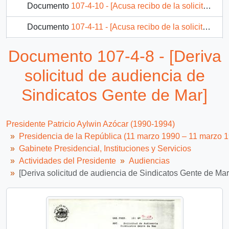
Documento
107-4-10 - [Acusa recibo de la solicitud de audiencia con S.E. el Presidente de la República, para el Comité de ex socios y ex-trabajadores de Coopempart ]
Documento
107-4-11 - [Acusa recibo de la solicitud de audiencia con S.E. el Presidente de la República, para las Organizaciones Sindicales Nacionales de Gente de Mar]
Documento
107-4-12 - [Deriva solicitud de audiencia a S.E. el Presidente de la República,de Protocolo, para el Dr. Hansheinz Reinprecht, Secretario General de Aldeas de Niños S.O.S.]
Documento 107-4-8 - [Deriva
65 más...
solicitud de audiencia de
Sindicatos Gente de Mar]
Presidente Patricio Aylwin Azócar (1990-1994)
Presidencia de la República (11 marzo 1990 – 11 marzo 
Gabinete Presidencial, Instituciones y Servicios
Actividades del Presidente
Audiencias
[Deriva solicitud de audiencia de Sindicatos Gente de Mar