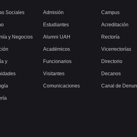
as Sociales
Admisión
Campus
ho
Estudiantes
Acreditación
mía y Negocios
Alumni UAH
Rectoría
ción
Académicos
Vicerrectorías
ía y
Funcionarios
Directorio
idades
Visitantes
Decanos
ogía
Comunicaciones
Canal de Denun
ería