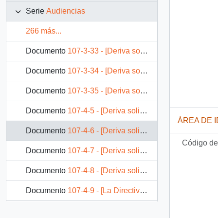
Serie
Audiencias
266 más...
Documento
107-3-33 - [Deriva solicitud de audiencia a S.E. el Presidente de la República de Juan Morales J., Presidente de la Confederación Interamericana y Presidente Nacional de Padres y Amigos de Deficientes Mentales]
Documento
107-3-34 - [Deriva solicitud de audiencia a S.E. el Presidente de la República de don Luis Herrera, Presidente Directorio Metropolitano del Colegio de Profesores de Chile A.G.]
Documento
107-3-35 - [Deriva solicitud de audiencia del señor Normán Cortés L., Rector de la Universidad de Playa Ancha, efectuada a S.E. el Presidente de la República]
Documento
107-4-5 - [Deriva solicitud de audiencia a S.E. el Presidente de la República de Protocolo para el Jefe de la delegación parlamentaria Japonesa, Sr. Jushiro Komiyama]
ÁREA DE 
Documento
107-4-6 - [Deriva solicitud de audiencia a S.E. el Presidente de la República de don José Azar, Presidente del Registro Nacional de Agentes Comerciales y Viajantes A.G.]
Código de 
Documento
107-4-7 - [Deriva solicitud de audiencia a S.E. el Presidente de la República de don Juan Smitmans, Vice Presidente de la Cámara de Comercio Chileno Mexicana A.G.]
Documento
107-4-8 - [Deriva solicitud de audiencia de Sindicatos Gente de Mar]
Documento
107-4-9 - [La Directiva del Sindicato Nacional de Trabajadores Independientes Comerciantes en la Vía Pública, Ciegos y Lisiados solicita audiencia con el Jefe de Gabinete de la Presidencia]
Documento
107-4-10 - [Acusa recibo de la solicitud de audiencia con S.E. el Presidente de la República, para el Comité de ex socios y ex-trabajadores de Coopempart ]