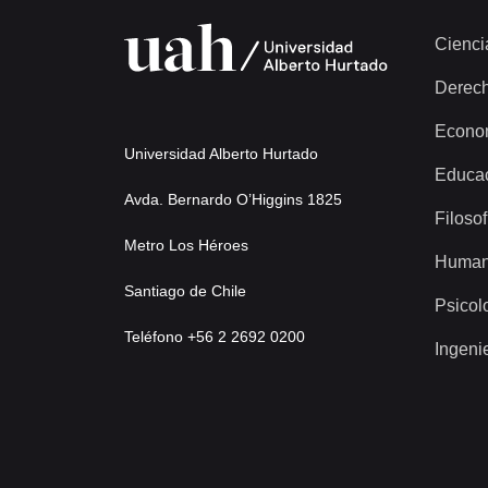
Cienci
Derec
Econo
Universidad Alberto Hurtado
Educa
Avda. Bernardo O’Higgins 1825
Filosof
Metro Los Héroes
Human
Santiago de Chile
Psicol
Teléfono +56 2 2692 0200
Ingeni