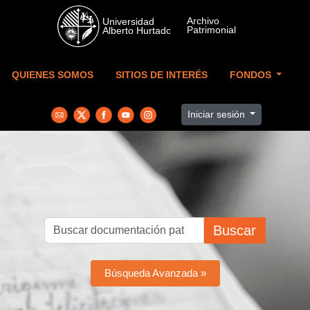
Skip to main content
QUIENES SOMOS
SITIOS DE INTERÉS
FONDOS
Iniciar sesión
Buscar
Búsqueda Avanzada »