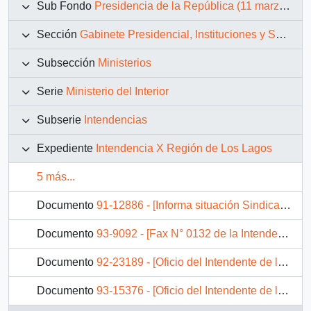
Sub Fondo
Presidencia de la República (11 marzo 1990 – 11 marzo 1994)
Sección
Gabinete Presidencial, Instituciones y Servicios
Subsección
Ministerios
Serie
Ministerio del Interior
Subserie
Intendencias
Expediente
Intendencia X Región de Los Lagos
5 más...
Documento
91-12886 - [Informa situación Sindicato de Trabajadores Independientes "El Carrizo"]
Documento
93-9092 - [Fax N° 0132 de la Intendencia de Los Lagos]
Documento
92-23189 - [Oficio del Intendente de la Región de los Lagos dirigido al Asesor Presidencial, mediante el cual adjunta listado de juntas de vecinos con motivo de saludo navideño]
Documento
93-15376 - [Oficio del Intendente de la Región de Los Lagos dirigido al Gabinete Presidencial, referente a situación laboral en Municipalidad de San José de la Marquina]