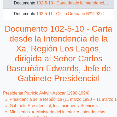
Documento
102-5-10 - Carta desde la Intendencia de la Xa. Región Los Lagos, dirigida al Señor Carlos Bascuñán Edwards, Jefe de Gabinete Presidencial
Documento
102-5-11 - Oficio Ordinario Nº1292 del Sr. Rabindranath Quinteros Lara, Intendente Regional de la X Región de Los Lagos, dirigido a S.E. el Presidente de la República, don Patricio Aylwin Azócar, sobre el proyecto Planta de Tratamiento de Aguas Servidas de Puerto Varas y Llanquihue
Documento
102-5-12 - Memorándum de Carlos Bascuñán Edwards, Jefe de Gabinete, dirigido a sr. Rabindranath Quinteros, Intendente X Región
Documento 102-5-10 - Carta
desde la Intendencia de la
Xa. Región Los Lagos,
dirigida al Señor Carlos
Bascuñán Edwards, Jefe de
Gabinete Presidencial
Presidente Patricio Aylwin Azócar (1990-1994)
Presidencia de la República (11 marzo 1990 – 11 marzo 
Gabinete Presidencial, Instituciones y Servicios
Ministerios
Ministerio del Interior
Intendencias