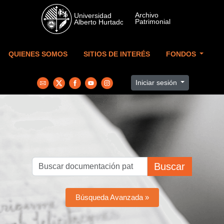
Skip to main content
QUIENES SOMOS
SITIOS DE INTERÉS
FONDOS
Iniciar sesión
Buscar
Búsqueda Avanzada »