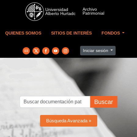
Skip to main content
QUIENES SOMOS
SITIOS DE INTERÉS
FONDOS
Iniciar sesión
Buscar
Búsqueda Avanzada »