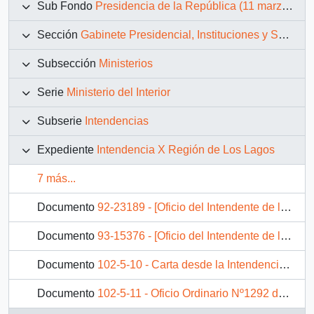
Sub Fondo
Presidencia de la República (11 marzo 1990 – 11 marzo 1994)
Sección
Gabinete Presidencial, Instituciones y Servicios
Subsección
Ministerios
Serie
Ministerio del Interior
Subserie
Intendencias
Expediente
Intendencia X Región de Los Lagos
7 más...
Documento
92-23189 - [Oficio del Intendente de la Región de los Lagos dirigido al Asesor Presidencial, mediante el cual adjunta listado de juntas de vecinos con motivo de saludo navideño]
Documento
93-15376 - [Oficio del Intendente de la Región de Los Lagos dirigido al Gabinete Presidencial, referente a situación laboral en Municipalidad de San José de la Marquina]
Documento
102-5-10 - Carta desde la Intendencia de la Xa. Región Los Lagos, dirigida al Señor Carlos Bascuñán Edwards, Jefe de Gabinete Presidencial
Documento
102-5-11 - Oficio Ordinario Nº1292 del Sr. Rabindranath Quinteros Lara, Intendente Regional de la X Región de Los Lagos, dirigido a S.E. el Presidente de la República, don Patricio Aylwin Azócar, sobre el proyecto Planta de Tratamiento de Aguas Servidas de Puerto Varas y Llanquihue