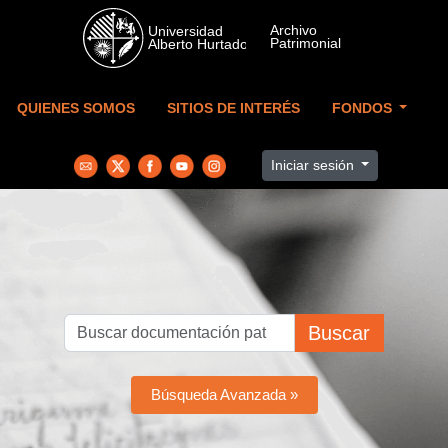
Skip to main content
QUIENES SOMOS
SITIOS DE INTERÉS
FONDOS
Iniciar sesión
Buscar
Búsqueda Avanzada »