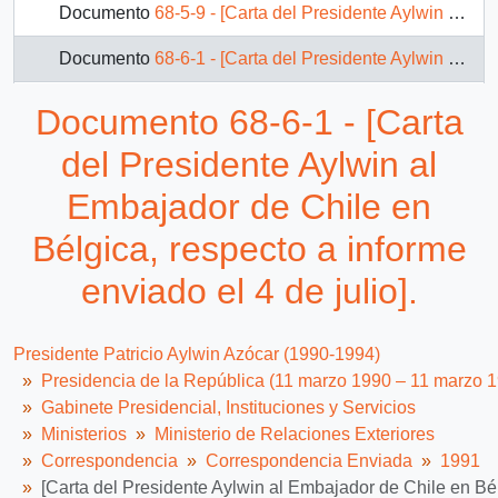
Documento
68-5-9 - [Carta del Presidente Aylwin al Embajador de Chile en Argentina, agradeciendo envio de informe].
Documento
68-6-1 - [Carta del Presidente Aylwin al Embajador de Chile en Bélgica, respecto a informe enviado el 4 de julio].
Documento
68-6-2 - [Carta del Presidente Aylwin al Embajador de Chile en Austria, expresando su felicidad por asunción como Presidente del Grupo de los 77 de los Organismos Internacionales].
Documento 68-6-1 - [Carta
Documento
68-6-21 - [Carta del Presidente Aylwin al Embajador de Chile en Venezuela, contestando carta de fecha 27 de mayo pasado].
del Presidente Aylwin al
Documento
68-6-22 - [Carta del Presidente Aylwin al Embajador de Chile en Venezuela, contestando carta del 8 de Febrero].
Embajador de Chile en
Bélgica, respecto a informe
Documento
68-6-23 - [Carta del Presidente Aylwin al Embajador de Chile en Venezuela, agradeciendo cassette de Soledad Bravo].
enviado el 4 de julio].
12 más...
Presidente Patricio Aylwin Azócar (1990-1994)
Presidencia de la República (11 marzo 1990 – 11 marzo 
Gabinete Presidencial, Instituciones y Servicios
Ministerios
Ministerio de Relaciones Exteriores
Correspondencia
Correspondencia Enviada
1991
[Carta del Presidente Aylwin al Embajador de Chile en Bélg