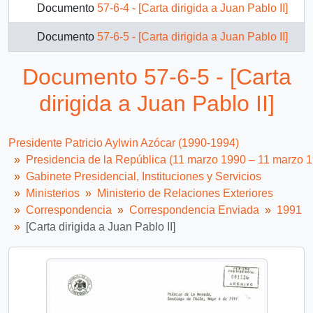
Documento
57-6-4 - [Carta dirigida a Juan Pablo II]
Documento
57-6-5 - [Carta dirigida a Juan Pablo II]
Documento
57-6-6 - [Carta dirigida a Angelo Sodano]
Documento 57-6-5 - [Carta
Documento
68-5-3 - [Carta del Presidente Aylwin al Embajador de Chile en Francia, referente a la correspondencia enviada por el Presidente Mitterrand].
dirigida a Juan Pablo II]
Documento
68-5-9 - [Carta del Presidente Aylwin al Embajador de Chile en Argentina, agradeciendo envio de informe].
Presidente Patricio Aylwin Azócar (1990-1994)
Documento
68-6-1 - [Carta del Presidente Aylwin al Embajador de Chile en Bélgica, respecto a informe enviado el 4 de julio].
Presidencia de la República (11 marzo 1990 – 11 marzo 
Gabinete Presidencial, Instituciones y Servicios
16 más...
Ministerios
Ministerio de Relaciones Exteriores
Correspondencia
Correspondencia Enviada
1991
[Carta dirigida a Juan Pablo II]