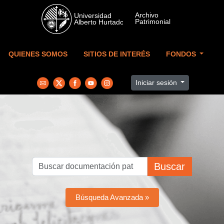
Skip to main content
QUIENES SOMOS
SITIOS DE INTERÉS
FONDOS
Iniciar sesión
Buscar
Búsqueda Avanzada »