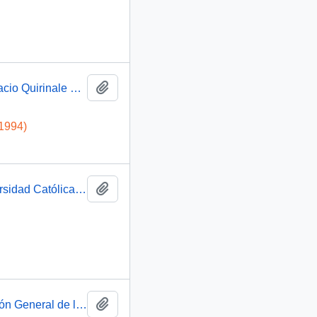
Añadir al portapapeles
Bienvenida oficial del Presidente Aylwin en el Palacio Quirinale en Roma : video
-1994)
Añadir al portapapeles
Biografía del grupo de Música Antigua de la Universidad Católica e Chile que aparece en el programa de música antigua en el auditorio Gonfalone (Roma)
Añadir al portapapeles
Candidatura del Señor Rafael Moreno a la Dirección General de la FAO