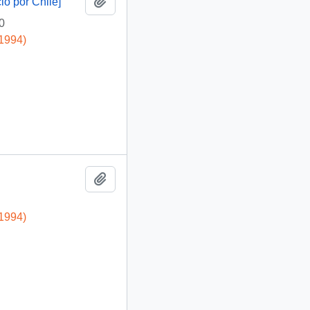
Añadir al portapapeles
io por Chile]
0
-1994)
Añadir al portapapeles
-1994)