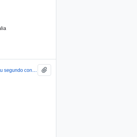
lia
Añadir al portapapeles
Artículo : Conjunto chileno de Música Antigua en su segundo concierto