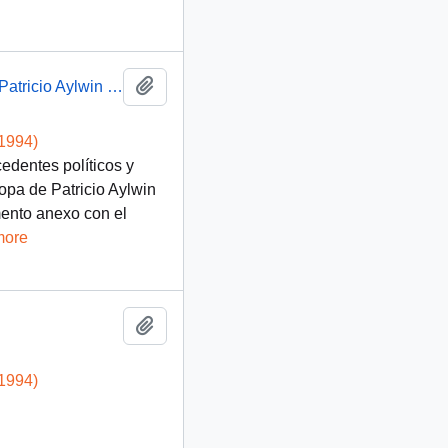
Añadir al portapapeles
[Antecedentes de Italia y Programa de la visita de Patricio Aylwin a Italia]
-1994)
edentes políticos y
ropa de Patricio Aylwin
ento anexo con el
more
Añadir al portapapeles
-1994)