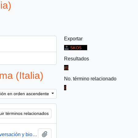
ia)
Exportar
SKOS
Resultados
85
a (Italia)
No. término relacionado
0
ación en orden ascendente
uir términos relacionados
Añadir al portapapeles
Actividades del Presidente en Italia:Minuta de conversación y biografías