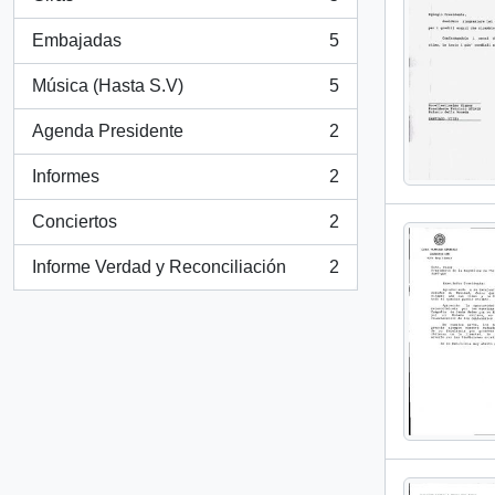
, 5 resultados
Embajadas
5
, 5 resultados
Música (Hasta S.V)
5
, 5 resultados
Agenda Presidente
2
, 2 resultados
Informes
2
, 2 resultados
Conciertos
2
, 2 resultados
Informe Verdad y Reconciliación
2
, 2 resultados