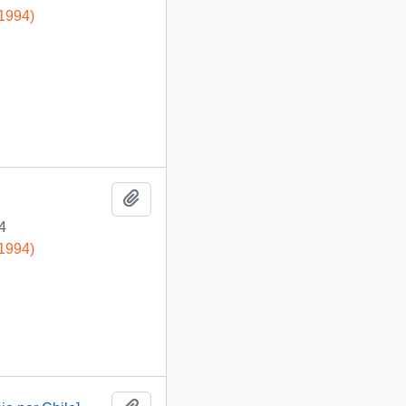
-1994)
Añadir al portapapeles
4
-1994)