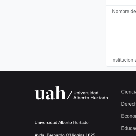
Nombre del
Institución 
Cienci
Derec
Econo
Universidad Alberto Hurtado
Educa
Avda. Bernardo O’Higgins 1825