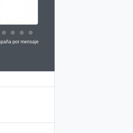
 this digital object. Advancing the carousel above will update this 
España por mensaje