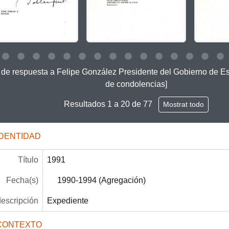
 this description title link will open the description view page for
 de respuesta a Felipe González Presidente del Gobierno de 
de condolencias]
Resultados 1 a 20 de 77
Mostrat todo
IDENTIDAD
Título
1991
Fecha(s)
1990-1994 (Agregación)
descripción
Expediente
CONTEXTO