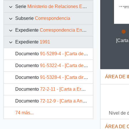
Serie
Ministerio de Relaciones Exteriores
Subserie
Correspondencia
Expediente
Correspondencia Enviada
Clicking
[Carta
Expediente
1991
Documento
91-5289-4 - [Carta de respuesta a Felipe González Presidente del Gobierno de España por mensaje de condolencias]
Documento
91-5322-4 - [Carta de respuesta a Luis Alberto Lacalle Presidente República Oriental del Uruguay por mensaje de condolencias]
ÁREA DE 
Documento
91-5328-4 - [Carta dirigida a Carl Gershman Presidente de National Endowment for Democracy]
Documento
72-2-11 - [Carta a Erwin Teufel]
Documento
72-12-9 - [Carta a Angelo Bernassola]
74 más...
Nivel de 
ÁREA DE 