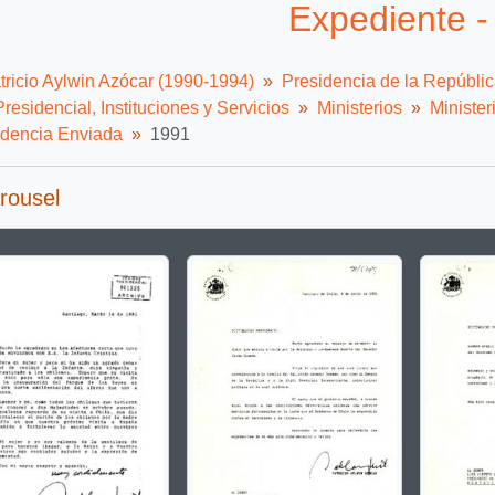
Expediente -
tricio Aylwin Azócar (1990-1994)
Presidencia de la Repúbli
residencial, Instituciones y Servicios
Ministerios
Minister
dencia Enviada
1991
rousel
g the current slide of this carousel will change the description t