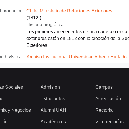
 productor
Chile. Ministerio de Relaciones Exteriores.
(1812-)
Historia biográfica
Los primeros antecedentes de una cartera o enca
exteriores están en 1812 con la creación de la Se
Exteriores.
archivística
Archivo Institucional Universidad Alberto Hurtado
as Sociales
Admisión
Campus
ho
Estudiantes
Acreditación
mía y Negocios
Alumni UAH
Rectoría
ción
Académicos
Vicerrectorías