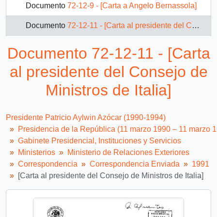
Documento
72-12-9 - [Carta a Angelo Bernassola]
Documento
72-12-11 - [Carta al presidente del Consejo de Ministros de Italia]
Documento
72-12-12 - [Carta al presidente del Consejo de Ministros de la República de Italia]
Documento 72-12-11 - [Carta
Documento
72-12-13 - [Carta a Giulio Andreotti]
al presidente del Consejo de
Documento
72-12-13 - [Carta a Giulio Andreotti]
Ministros de Italia]
Documento
72-12-14 - [Carta al Presidente del Consejo de Ministros de Italia]
Presidente Patricio Aylwin Azócar (1990-1994)
69 más...
Presidencia de la República (11 marzo 1990 – 11 marzo 
Gabinete Presidencial, Instituciones y Servicios
Ministerios
Ministerio de Relaciones Exteriores
Correspondencia
Correspondencia Enviada
1991
[Carta al presidente del Consejo de Ministros de Italia]