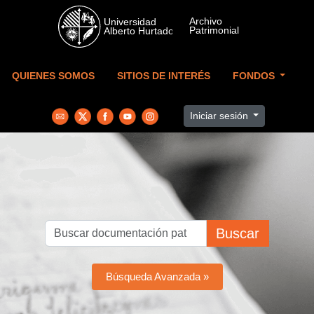
Skip to main content
QUIENES SOMOS
SITIOS DE INTERÉS
FONDOS
Iniciar sesión
Buscar
Búsqueda Avanzada »