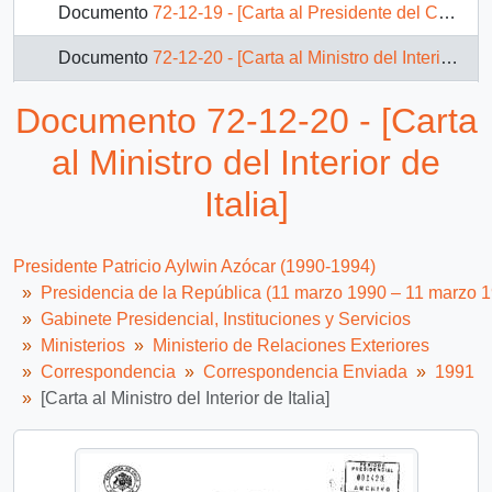
Documento
72-12-19 - [Carta al Presidente del Consejo de Ministros de Italia]
Documento
72-12-20 - [Carta al Ministro del Interior de Italia]
Documento
72-6-15 - [Carta del Presidente Patricio Aylwin al Presidente de Costa Rica]
Documento 72-12-20 - [Carta
Documento
72-6-20 - [Carta del Presidente Patricio Aylwin al Líder Cubano, Fidel Castro]
al Ministro del Interior de
Documento
72-6-22 - [Carta de Presidente Patricio Aylwin a Lee-Teng Hui]
Italia]
Documento
72-7-28 - [Carta del Presidente Patricio Aylwin al Presidente del Gobierno Español]
Presidente Patricio Aylwin Azócar (1990-1994)
60 más...
Presidencia de la República (11 marzo 1990 – 11 marzo 
Gabinete Presidencial, Instituciones y Servicios
Ministerios
Ministerio de Relaciones Exteriores
Correspondencia
Correspondencia Enviada
1991
[Carta al Ministro del Interior de Italia]