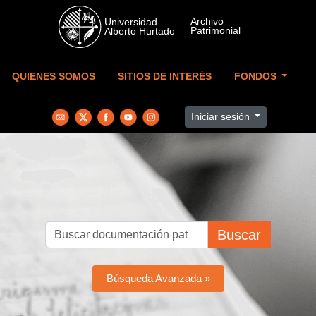
Skip to main content
QUIENES SOMOS
SITIOS DE INTERÉS
FONDOS
Iniciar sesión
Buscar
Búsqueda Avanzada »