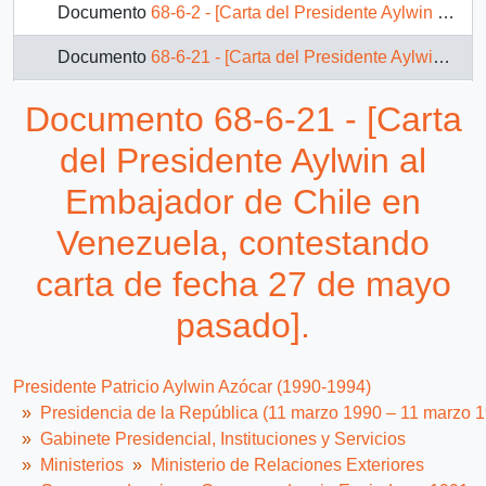
Documento
68-6-2 - [Carta del Presidente Aylwin al Embajador de Chile en Austria, expresando su felicidad por asunción como Presidente del Grupo de los 77 de los Organismos Internacionales].
Documento
68-6-21 - [Carta del Presidente Aylwin al Embajador de Chile en Venezuela, contestando carta de fecha 27 de mayo pasado].
Documento
68-6-22 - [Carta del Presidente Aylwin al Embajador de Chile en Venezuela, contestando carta del 8 de Febrero].
Documento 68-6-21 - [Carta
Documento
68-6-23 - [Carta del Presidente Aylwin al Embajador de Chile en Venezuela, agradeciendo cassette de Soledad Bravo].
del Presidente Aylwin al
Documento
72-3-6 - [Carta del Presidente Aylwin al Presidente de la Republica de Argentina, respecto a invitación para participar en la ceremonia de clausura de la Décima Feria Internacional del Norte Argentino ].
Embajador de Chile en
Venezuela, contestando
Documento
72-4-10 - [Carta del Presidente Aylwin al Presidente del Senado de Austria]
carta de fecha 27 de mayo
10 más...
pasado].
Presidente Patricio Aylwin Azócar (1990-1994)
Presidencia de la República (11 marzo 1990 – 11 marzo 
Gabinete Presidencial, Instituciones y Servicios
Ministerios
Ministerio de Relaciones Exteriores