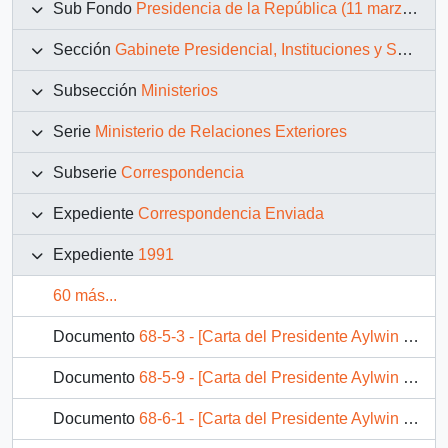
Sub Fondo
Presidencia de la República (11 marzo 1990 – 11 marzo 1994)
Sección
Gabinete Presidencial, Instituciones y Servicios
Subsección
Ministerios
Serie
Ministerio de Relaciones Exteriores
Subserie
Correspondencia
Expediente
Correspondencia Enviada
Expediente
1991
60 más...
Documento
68-5-3 - [Carta del Presidente Aylwin al Embajador de Chile en Francia, referente a la correspondencia enviada por el Presidente Mitterrand].
Documento
68-5-9 - [Carta del Presidente Aylwin al Embajador de Chile en Argentina, agradeciendo envio de informe].
Documento
68-6-1 - [Carta del Presidente Aylwin al Embajador de Chile en Bélgica, respecto a informe enviado el 4 de julio].