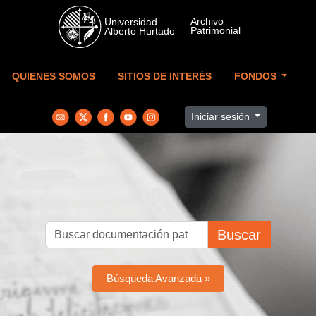
Skip to main content
QUIENES SOMOS
SITIOS DE INTERÉS
FONDOS
Iniciar sesión
Buscar
Búsqueda Avanzada »