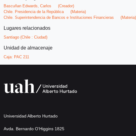
Bascuñan Edwards, Carlos
(Creador)
Chile. Presidencia de la República
(Materia)
Chile. Superintendencia de Bancos e Instituciones Financieras
(Materia)
Lugares relacionados
Santiago (Chile : Ciudad)
Unidad de almacenaje
Caja:
PAC 211
Universidad Alberto Hurtado
Avda. Bernardo O’Higgins 1825