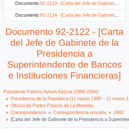
Documento
92-2123 - [Carta del Jefe de Gabinete de la Presidencia a Intendente de la IX Región]
Documento
92-2124 - [Carta del Jefe de Gabinete de la Presidencia a Gerente General Empresa de Servicios Sanitarios de Tarapacá]
Documento
92-2125 - [Carta del Jefe de Gabinete de la Presidencia a Gobernador Provincial de Arauco]
Documento 92-2122 - [Carta
Documento
92-2126 - [Carta del Jefe de Gabinete de la Presidencia a Subsecretario del Interior]
del Jefe de Gabinete de la
290 más...
Presidencia a
Superintendente de Bancos
e Instituciones Financieras]
Presidente Patricio Aylwin Azócar (1990-1994)
Presidencia de la República (11 marzo 1990 – 11 marzo 
Oficina de Partes Palacio de La Moneda
Correspondencia
Correspondencia enviada
1992
[Carta del Jefe de Gabinete de la Presidencia a Superinte