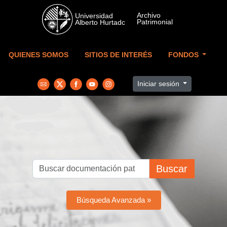
Skip to main content
QUIENES SOMOS
SITIOS DE INTERÉS
FONDOS
Iniciar sesión
Buscar
Búsqueda Avanzada »