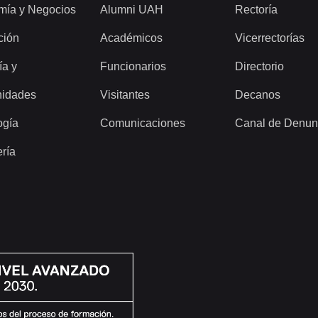
mía y Negocios
Alumni UAH
Rectoría
ción
Académicos
Vicerrectorías
ía y
Funcionarios
Directorio
idades
Visitantes
Decanos
ogía
Comunicaciones
Canal de Denun
ería