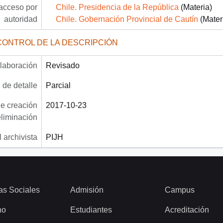
acceso por
Chile. Presidencia de la República
(Materia)
autoridad
Chile. Gobernación Provincial de Cautín
(Mater
CONTROL DE LA DESCRIPCIÓN
laboración
Revisado
 de detalle
Parcial
e creación
2017-10-23
eliminación
 archivista
PIJH
as Sociales
Admisión
Campus
ho
Estudiantes
Acreditación