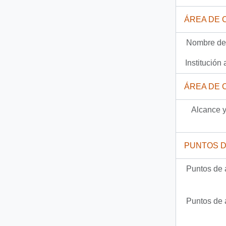
Documento
92-2124 - [Carta del Jefe de Gabinete de la Presidencia a Gerente General Empresa de Servicios Sanitarios de Tarapacá]
ÁREA DE 
292 más...
Nombre del
Institución 
ÁREA DE 
Alcance y
PUNTOS 
Puntos de 
Puntos de 