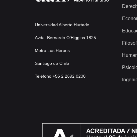
Derec
Econo
Universidad Alberto Hurtado
Educa
Avda. Bernardo O’Higgins 1825
Filosof
Metro Los Héroes
Human
Santiago de Chile
Psicol
Teléfono +56 2 2692 0200
Ingeni