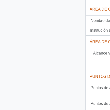
Documento
92-2123 - [Carta del Jefe de Gabinete de la Presidencia a Intendente de la IX Región]
ÁREA DE 
293 más...
Nombre del
Institución 
ÁREA DE 
Alcance y
PUNTOS 
Puntos de 
Puntos de 