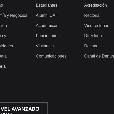
ho
Estudiantes
Acreditación
mía y Negocios
Alumni UAH
Rectoría
ción
Académicos
Vicerrectorías
ía y
Funcionarios
Directorio
idades
Visitantes
Decanos
ogía
Comunicaciones
Canal de Denun
ería