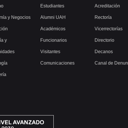
ho
Estudiantes
Acreditación
mía y Negocios
Alumni UAH
Rectoría
ción
Académicos
Vicerrectorías
ía y
Funcionarios
Directorio
idades
Visitantes
Decanos
ogía
Comunicaciones
Canal de Denun
ería