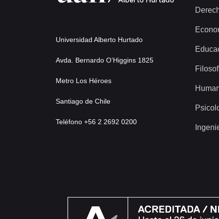
Derec
Econo
Universidad Alberto Hurtado
Educa
Avda. Bernardo O’Higgins 1825
Filosof
Metro Los Héroes
Human
Santiago de Chile
Psicol
Teléfono +56 2 2692 0200
Ingeni