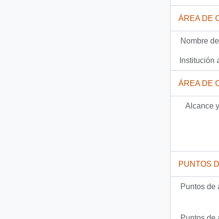
Documento
92-2128 - [Carta del Jefe de Gabinete de la Presidencia a Intendente de la V Región]
ÁREA DE 
288 más...
Nombre del
Institución 
ÁREA DE 
Alcance y
PUNTOS 
Puntos de 
Puntos de 