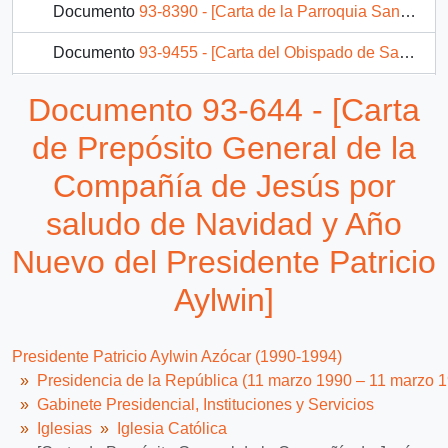
Documento
93-8390 - [Carta de la Parroquia San José de Constitución solicita ayuda económica]
Documento
93-9455 - [Carta del Obispado de San Bernardo]
Documento
93-7089 - [Carta del Obispo Castrense de Chile]
Documento 93-644 - [Carta
13 más...
de Prepósito General de la
Compañía de Jesús por
saludo de Navidad y Año
Nuevo del Presidente Patricio
Aylwin]
Presidente Patricio Aylwin Azócar (1990-1994)
Presidencia de la República (11 marzo 1990 – 11 marzo 
Gabinete Presidencial, Instituciones y Servicios
Iglesias
Iglesia Católica