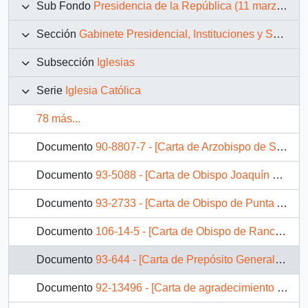
Sub Fondo
Presidencia de la República (11 marzo 1990 – 11 marzo 1994)
Sección
Gabinete Presidencial, Instituciones y Servicios
Subsección
Iglesias
Serie
Iglesia Católica
78 más...
Documento
90-8807-7 - [Carta de Arzobispo de Santiago Carlos Oviedo sobre problemas en la Universidad Católica del Norte]
Documento
93-5088 - [Carta de Obispo Joaquín Matte]
Documento
93-2733 - [Carta de Obispo de Punta Arenas sobre posible cierre de Oficina Nacional de Retorno en Buenos Aires]
Documento
106-14-5 - [Carta de Obispo de Rancagua relativa a donación de sitio en Isla de Rengo destinado a construcción de templo]
Documento
93-644 - [Carta de Prepósito General de la Compañía de Jesús por saludo de Navidad y Año Nuevo del Presidente Patricio Aylwin]
Documento
92-13496 - [Carta de agradecimiento del Obispo de Rancagua]