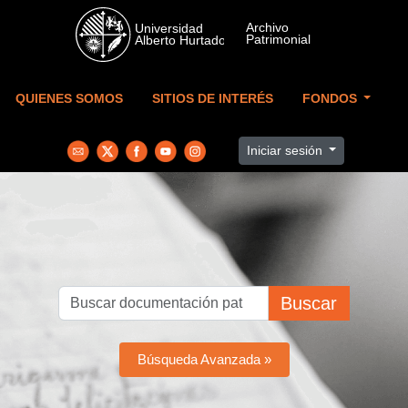
Skip to main content
QUIENES SOMOS
SITIOS DE INTERÉS
FONDOS
Iniciar sesión
Buscar
Búsqueda Avanzada »