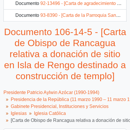
Documento
92-13496 - [Carta de agradecimiento del Obispo de Rancagua]
Documento
93-8390 - [Carta de la Parroquia San José de Constitución solicita ayuda económica]
Documento
93-9455 - [Carta del Obispado de San Bernardo]
Documento 106-14-5 - [Carta
14 más...
de Obispo de Rancagua
relativa a donación de sitio
en Isla de Rengo destinado a
construcción de templo]
Presidente Patricio Aylwin Azócar (1990-1994)
Presidencia de la República (11 marzo 1990 – 11 marzo 
Gabinete Presidencial, Instituciones y Servicios
Iglesias
Iglesia Católica
[Carta de Obispo de Rancagua relativa a donación de siti