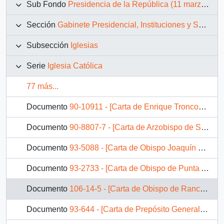
Sub Fondo
Presidencia de la República (11 marzo 1990 – 11 marzo 1994)
Sección
Gabinete Presidencial, Instituciones y Servicios
Subsección
Iglesias
Serie
Iglesia Católica
77 más...
Documento
90-10911 - [Carta de Enrique Troncoso Troncoso, Obispo de Iquique]
Documento
90-8807-7 - [Carta de Arzobispo de Santiago Carlos Oviedo sobre problemas en la Universidad Católica del Norte]
Documento
93-5088 - [Carta de Obispo Joaquín Matte]
Documento
93-2733 - [Carta de Obispo de Punta Arenas sobre posible cierre de Oficina Nacional de Retorno en Buenos Aires]
Documento
106-14-5 - [Carta de Obispo de Rancagua relativa a donación de sitio en Isla de Rengo destinado a construcción de templo]
Documento
93-644 - [Carta de Prepósito General de la Compañía de Jesús por saludo de Navidad y Año Nuevo del Presidente Patricio Aylwin]