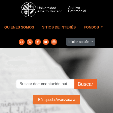
Skip to main content
QUIENES SOMOS
SITIOS DE INTERÉS
FONDOS
Iniciar sesión
Buscar
Búsqueda Avanzada »