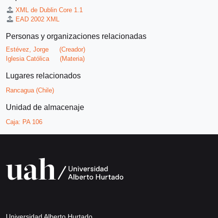
XML de Dublin Core 1.1
EAD 2002 XML
Personas y organizaciones relacionadas
Estévez, Jorge
(Creador)
Iglesia Católica
(Materia)
Lugares relacionados
Rancagua (Chile)
Unidad de almacenaje
Caja:
PA 106
Universidad Alberto Hurtado