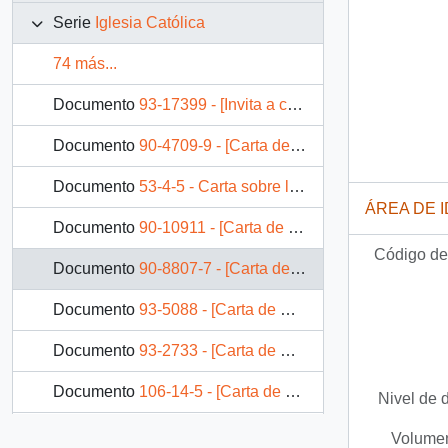
Serie
Iglesia Católica
74 más...
Documento
93-17399 - [Invita a celebración de fiesta de San Agustín, día de la Comunidad de la Antigua Iglesia de las Agustinas]
Documento
90-4709-9 - [Carta de Caritas Chile sobre el regreso a la Democracia]
Documento
53-4-5 - Carta sobre la campaña del SIDA del Obispo de Valparaíso
ÁREA DE 
Documento
90-10911 - [Carta de Enrique Troncoso Troncoso, Obispo de Iquique]
Código de 
Documento
90-8807-7 - [Carta de Arzobispo de Santiago Carlos Oviedo sobre problemas en la Universidad Católica del Norte]
Documento
93-5088 - [Carta de Obispo Joaquín Matte]
Documento
93-2733 - [Carta de Obispo de Punta Arenas sobre posible cierre de Oficina Nacional de Retorno en Buenos Aires]
Documento
106-14-5 - [Carta de Obispo de Rancagua relativa a donación de sitio en Isla de Rengo destinado a construcción de templo]
Nivel de 
Documento
93-644 - [Carta de Prepósito General de la Compañía de Jesús por saludo de Navidad y Año Nuevo del Presidente Patricio Aylwin]
Volumen