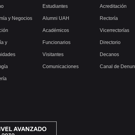
ho
Estudiantes
Acreditación
mía y Negocios
Alumni UAH
Rectoría
ción
Académicos
Vicerrectorías
ía y
Funcionarios
Directorio
idades
Visitantes
Decanos
ogía
Comunicaciones
Canal de Denun
ería