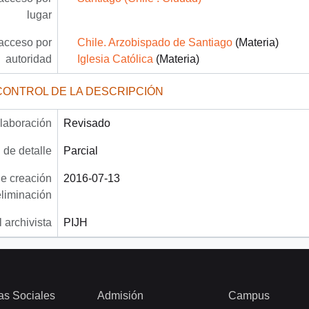
lugar
acceso por
Chile. Arzobispado de Santiago
(Materia)
autoridad
Iglesia Católica
(Materia)
CONTROL DE LA DESCRIPCIÓN
laboración
Revisado
 de detalle
Parcial
e creación
2016-07-13
eliminación
 archivista
PIJH
as Sociales
Admisión
Campus