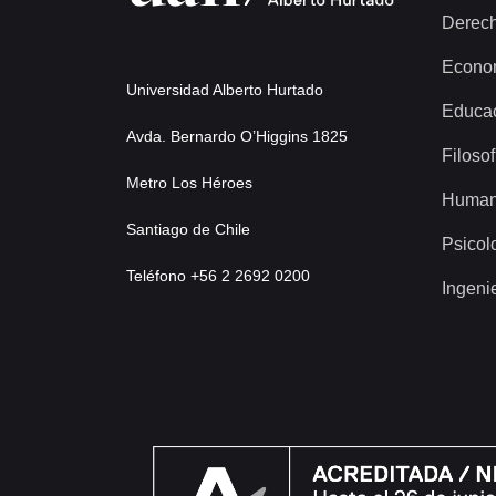
Derec
Econo
Universidad Alberto Hurtado
Educa
Avda. Bernardo O’Higgins 1825
Filosof
Metro Los Héroes
Human
Santiago de Chile
Psicol
Teléfono +56 2 2692 0200
Ingeni