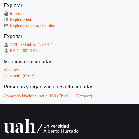
Explorar
Informes
Explorar lista
Explorar objetos digitales
Exportar
XML de Dublin Core 1.1
EAD 2002 XML
Materias relacionadas
Volantes
Plebiscito (Chile)
Personas y organizaciones relacionadas
Comando Nacional por el NO (Chile)
(Creador)