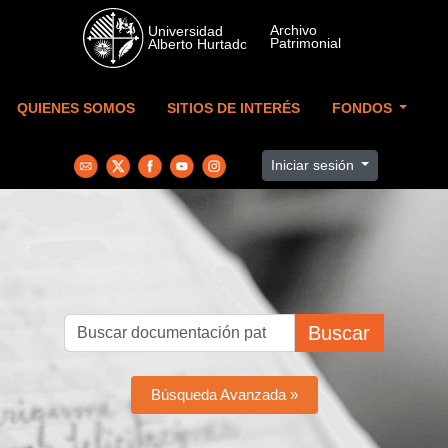
Skip to main content
QUIENES SOMOS
SITIOS DE INTERÉS
FONDOS
Iniciar sesión
Buscar
Búsqueda Avanzada »