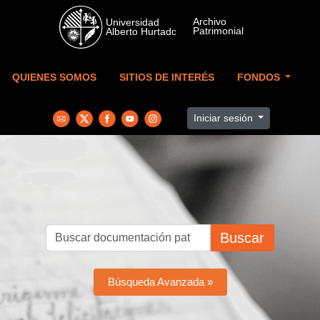
Skip to main content
QUIENES SOMOS
SITIOS DE INTERÉS
FONDOS
Iniciar sesión
Buscar
Búsqueda Avanzada »