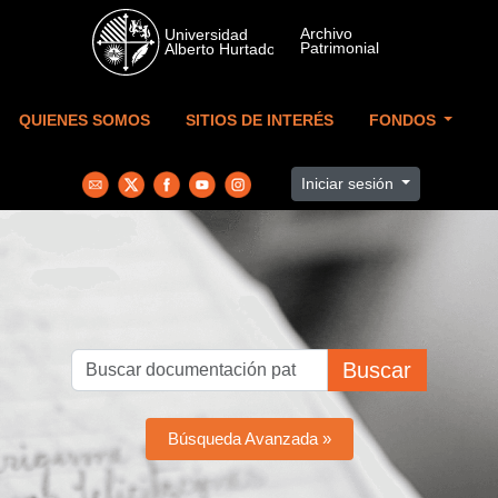
Skip to main content
QUIENES SOMOS
SITIOS DE INTERÉS
FONDOS
Iniciar sesión
Buscar
Búsqueda Avanzada »