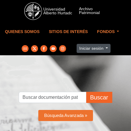
Skip to main content
QUIENES SOMOS
SITIOS DE INTERÉS
FONDOS
Iniciar sesión
Buscar
Búsqueda Avanzada »