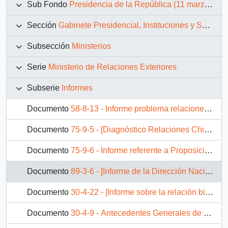
Sub Fondo
Presidencia de la República (11 marzo 1990 – 11 marzo 1994)
Sección
Gabinete Presidencial, Instituciones y Servicios
Subsección
Ministerios
Serie
Ministerio de Relaciones Exteriores
Subserie
Informes
Documento
58-8-13 - Informe problema relaciones exteriores
Documento
75-9-5 - [Diagnóstico Relaciones Chile-Cuba]
Documento
75-9-6 - Informe referente a Proposiciones Operativas en materia de Política Exterior
Documento
89-3-6 - [Informe de la Dirección Nacional de Fronteras y Límites del Estado "Un marco de referencia para el desarrollo de Arica"]
Documento
30-4-22 - [Informe sobre la relación bilateral entre Chile y Francia]
Documento
30-4-9 - Antecedentes Generales de Paraguay