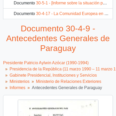
Documento
30-5-1 - [Informe sobre la situación política y económica de Francia]
Documento
30-4-17 - La Comunidad Europea en el momento actual
Documento
30-5-15 - Antecedentes Generales de Portugal
Documento 30-4-9 -
Documento
30-5-2 - [Informe sobre aspectos de la relación entre Chile y el Gobierno Francés]
Antecedentes Generales de
40 más...
Paraguay
Presidente Patricio Aylwin Azócar (1990-1994)
Presidencia de la República (11 marzo 1990 – 11 marzo 
Gabinete Presidencial, Instituciones y Servicios
Ministerios
Ministerio de Relaciones Exteriores
Informes
Antecedentes Generales de Paraguay