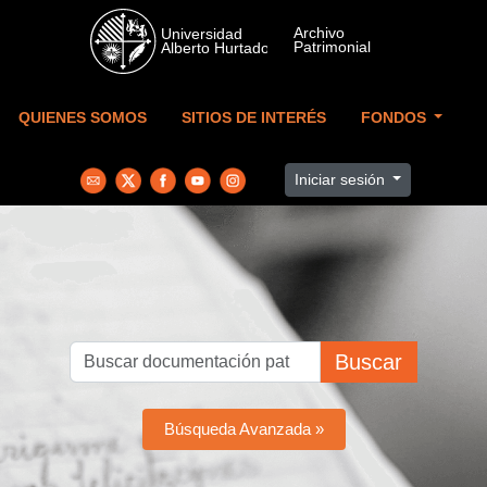
Skip to main content
QUIENES SOMOS
SITIOS DE INTERÉS
FONDOS
Iniciar sesión
Buscar
Búsqueda Avanzada »