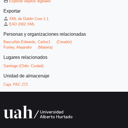
Explorar objetos digitales
Exportar
XML de Dublin Core 1.1
EAD 2002 XML
Personas y organizaciones relacionadas
Bascuñán Edwards, Carlos1
(Creador)
Foxley, Alejandro
(Materia)
Lugares relacionados
Santiago (Chile: Ciudad)
Unidad de almacenaje
Caja:
PAC 272