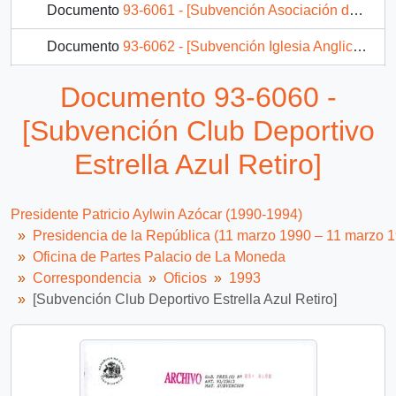
Documento
93-6061 - [Subvención Asociación de Fútbol Retiro]
Documento
93-6062 - [Subvención Iglesia Anglicana de Chile]
Documento
93-6065 - Remite documento
Documento 93-6060 -
Documento
93-6067 - Remite documento
[Subvención Club Deportivo
292 más...
Estrella Azul Retiro]
Presidente Patricio Aylwin Azócar (1990-1994)
Presidencia de la República (11 marzo 1990 – 11 marzo 
Oficina de Partes Palacio de La Moneda
Correspondencia
Oficios
1993
[Subvención Club Deportivo Estrella Azul Retiro]