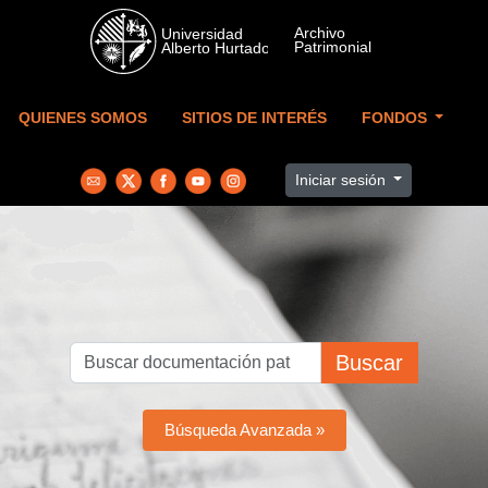
Skip to main content
QUIENES SOMOS
SITIOS DE INTERÉS
FONDOS
Iniciar sesión
Buscar
Búsqueda Avanzada »