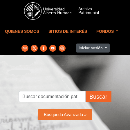
Skip to main content
QUIENES SOMOS
SITIOS DE INTERÉS
FONDOS
Iniciar sesión
Buscar
Búsqueda Avanzada »