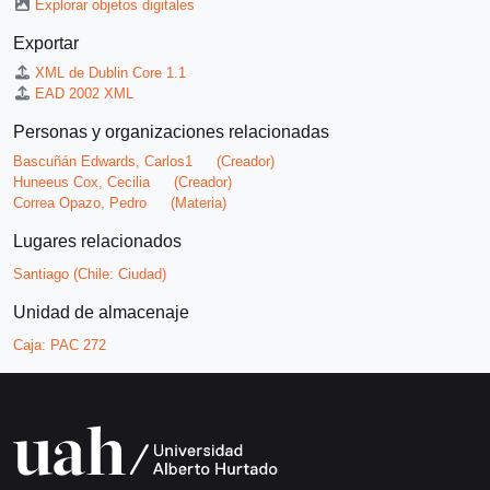
Explorar objetos digitales
Exportar
XML de Dublin Core 1.1
EAD 2002 XML
Personas y organizaciones relacionadas
Bascuñán Edwards, Carlos1
(Creador)
Huneeus Cox, Cecilia
(Creador)
Correa Opazo, Pedro
(Materia)
Lugares relacionados
Santiago (Chile: Ciudad)
Unidad de almacenaje
Caja:
PAC 272