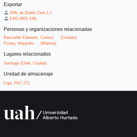
Exportar
XML de Dublin Core 1.1
EAD 2002 XML
Personas y organizaciones relacionadas
Bascuñán Edwards, Carlos1
(Creador)
Foxley, Alejandro
(Materia)
Lugares relacionados
Santiago (Chile: Ciudad)
Unidad de almacenaje
Caja:
PAC 272