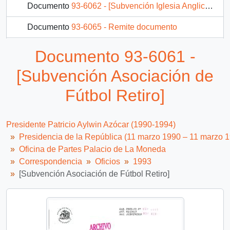
Documento
93-6062 - [Subvención Iglesia Anglicana de Chile]
Documento
93-6065 - Remite documento
Documento
93-6067 - Remite documento
Documento 93-6061 -
Documento
93-6167 - [Remite fotocopia carta]
[Subvención Asociación de
291 más...
Fútbol Retiro]
Presidente Patricio Aylwin Azócar (1990-1994)
Presidencia de la República (11 marzo 1990 – 11 marzo 
Oficina de Partes Palacio de La Moneda
Correspondencia
Oficios
1993
[Subvención Asociación de Fútbol Retiro]