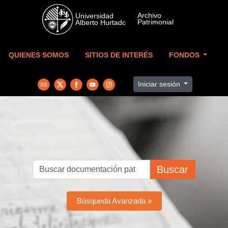
Skip to main content
QUIENES SOMOS
SITIOS DE INTERÉS
FONDOS
Iniciar sesión
Buscar
Búsqueda Avanzada »