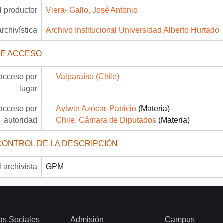
 productor
Viera- Gallo, José Antonio
archivística
Archivo Institucional Universidad Alberto Hurtado
DE ACCESO
acceso por
Valparaíso (Chile)
lugar
acceso por
Aylwin Azócar, Patricio
(Materia)
autoridad
Chile. Cámara de Diputados
(Materia)
CONTROL DE LA DESCRIPCIÓN
 archivista
GPM
as Sociales
Admisión
Campus