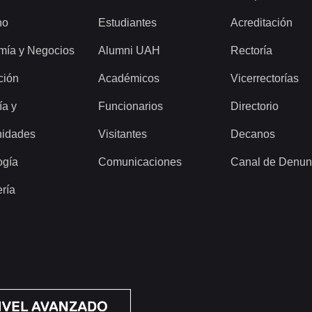
ho
Estudiantes
Acreditación
mía y Negocios
Alumni UAH
Rectoría
ción
Académicos
Vicerrectorías
ía y
Funcionarios
Directorio
idades
Visitantes
Decanos
ogía
Comunicaciones
Canal de Denun
ería