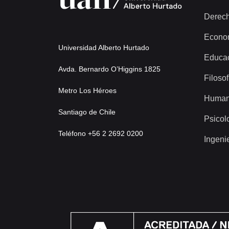
Derec
Econo
Universidad Alberto Hurtado
Educa
Avda. Bernardo O’Higgins 1825
Filosof
Metro Los Héroes
Human
Santiago de Chile
Psicol
Teléfono +56 2 2692 0200
Ingeni