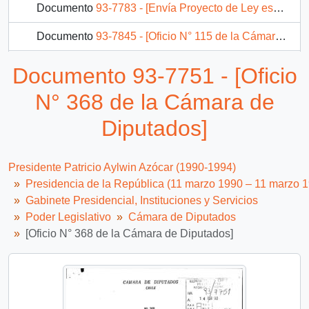
Documento
93-7783 - [Envía Proyecto de Ley especial para la Provincia de Chañaral]
Documento
93-7845 - [Oficio N° 115 de la Cámara de Diputados]
Documento
93-14004 - [Carta de la Comisión Especial encargada de proponer proyectos para el desarrollo de Arica]
Documento 93-7751 - [Oficio
85 más...
N° 368 de la Cámara de
Diputados]
Presidente Patricio Aylwin Azócar (1990-1994)
Presidencia de la República (11 marzo 1990 – 11 marzo 
Gabinete Presidencial, Instituciones y Servicios
Poder Legislativo
Cámara de Diputados
[Oficio N° 368 de la Cámara de Diputados]