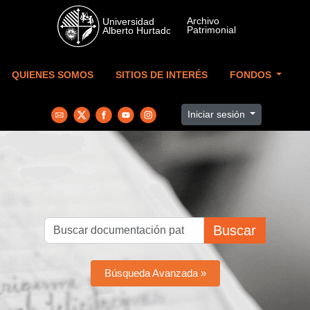
Skip to main content
QUIENES SOMOS
SITIOS DE INTERÉS
FONDOS
Iniciar sesión
Buscar
Búsqueda Avanzada »