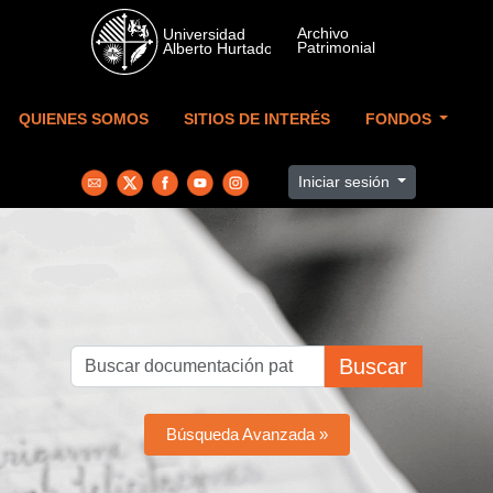
Skip to main content
QUIENES SOMOS
SITIOS DE INTERÉS
FONDOS
Iniciar sesión
Buscar
Búsqueda Avanzada »