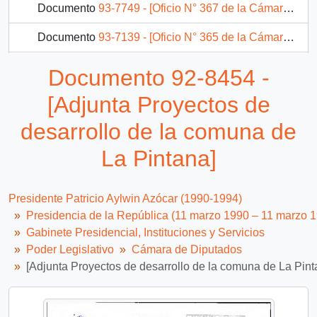
Documento
93-7749 - [Oficio N° 367 de la Cámara de Diputados]
Documento
93-7139 - [Oficio N° 365 de la Cámara de Diputados]
Documento
93-7751 - [Oficio N° 368 de la Cámara de Diputados]
Documento 92-8454 -
89 más...
[Adjunta Proyectos de
desarrollo de la comuna de
La Pintana]
Presidente Patricio Aylwin Azócar (1990-1994)
Presidencia de la República (11 marzo 1990 – 11 marzo 
Gabinete Presidencial, Instituciones y Servicios
Poder Legislativo
Cámara de Diputados
[Adjunta Proyectos de desarrollo de la comuna de La Pint