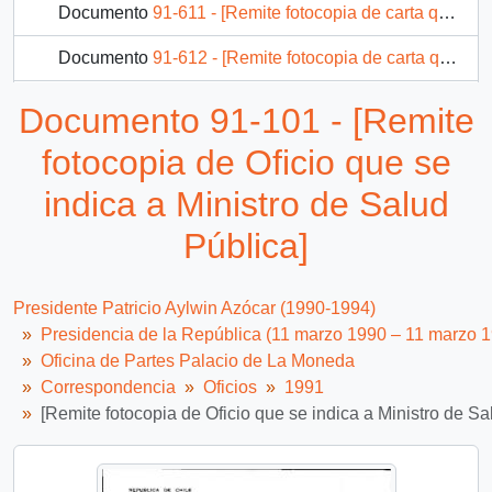
Documento
91-611 - [Remite fotocopia de carta que se indica a Intendente Región del Bío Bío]
Documento
91-612 - [Remite fotocopia de carta que se indica a Subsecretario del Interior]
Documento
91-613 - [Remite fotocopia de carta que se indica a Presidente Banco del Estado]
Documento 91-101 - [Remite
Documento
91-614 - [Remite fotocopia de carta que se indica a Ministro de Vivienda y Urbanismo]
fotocopia de Oficio que se
2135 más...
indica a Ministro de Salud
Pública]
Presidente Patricio Aylwin Azócar (1990-1994)
Presidencia de la República (11 marzo 1990 – 11 marzo 
Oficina de Partes Palacio de La Moneda
Correspondencia
Oficios
1991
[Remite fotocopia de Oficio que se indica a Ministro de Sa