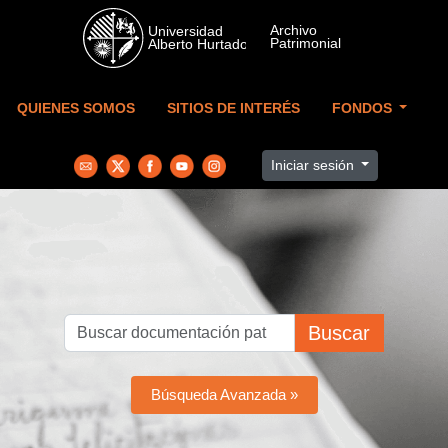
Skip to main content
QUIENES SOMOS
SITIOS DE INTERÉS
FONDOS
Iniciar sesión
Buscar
Búsqueda Avanzada »