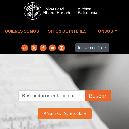
Skip to main content
QUIENES SOMOS
SITIOS DE INTERÉS
FONDOS
Iniciar sesión
Buscar
Búsqueda Avanzada »