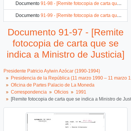
Documento
91-98 - [Remite fotocopia de carta que se indica a Ministro de Justicia]
Documento
91-99 - [Remite fotocopia de carta que se indica a Ministro de Minería]
Documento
91-100 - [Remite fotocopia de Oficio que se indica a Ministro de Hacienda]
Documento 91-97 - [Remite
Documento
91-101 - [Remite fotocopia de Oficio que se indica a Ministro de Salud Pública]
fotocopia de carta que se
2139 más...
indica a Ministro de Justicia]
Presidente Patricio Aylwin Azócar (1990-1994)
Presidencia de la República (11 marzo 1990 – 11 marzo 
Oficina de Partes Palacio de La Moneda
Correspondencia
Oficios
1991
[Remite fotocopia de carta que se indica a Ministro de Just